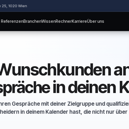
 25, 1020 Wien
Referenzen
Branchen
Wissen
Rechner
Karriere
Über uns
e Wunschkunden an
in deinen K
spräche
hren Gespräche mit deiner Zielgruppe und qualifizi
heidern in deinem Kalender hast, die nicht nur übe