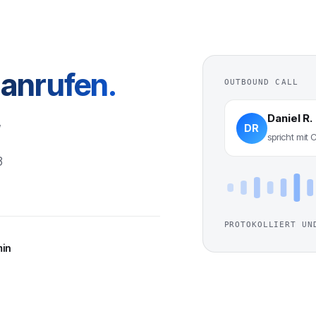
h anrufen.
OUTBOUND CALL
Daniel R.
,
DR
spricht mit 
8
PROTOKOLLIERT UN
min