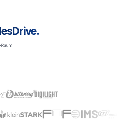
esDrive.
H-Raum.